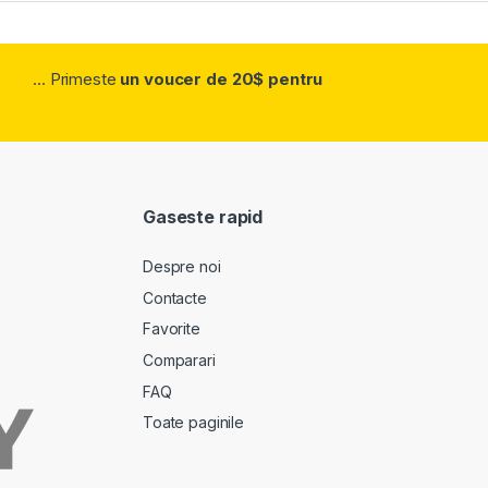
... Primeste
un voucer de 20$ pentru
Gaseste rapid
Despre noi
Contacte
Favorite
Comparari
FAQ
Toate paginile