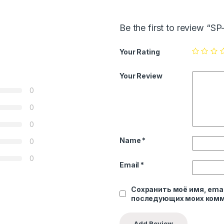
Be the first to review “SP
Your Rating
Your Review
0
0
0
Name
*
0
0
Email
*
Сохранить моё имя, emai
последующих моих комм