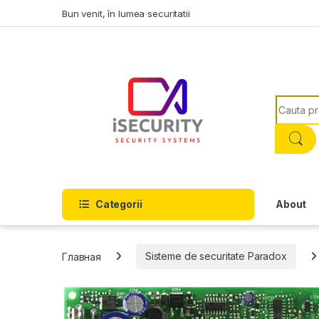
Skip to navigation
Skip to content
Bun venit, în lumea securitatii
Search f
Categorii
About
Главная
Sisteme de securitate Paradox