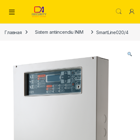
Skip to navigation
Skip to content
Главная
Sistem antiincendiu INIM
SmartLine020/4