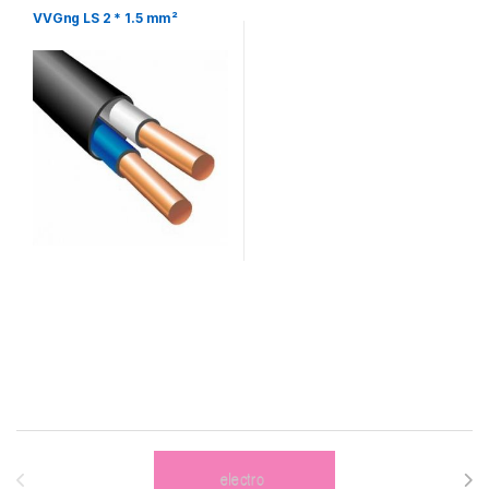
VVGng LS 2 * 1.5 mm²
Brands Carousel