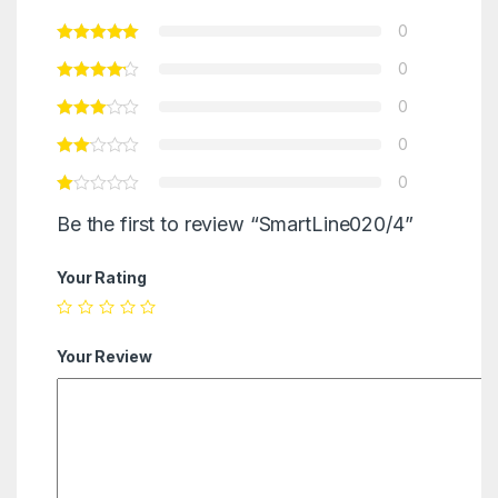
0
0
0
0
0
Be the first to review “SmartLine020/4”
Your Rating
Your Review