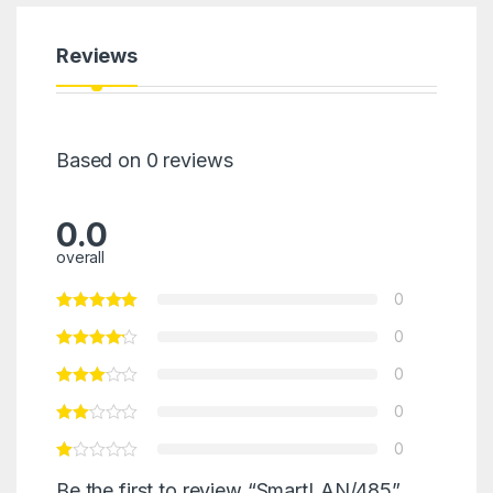
Reviews
Based on 0 reviews
0.0
overall
0
0
0
0
0
Be the first to review “SmartLAN/485”