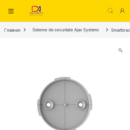
Skip to navigation
Skip to content
Главная
Sisteme de securitate Ajax Systems
Smartbrac