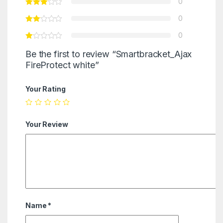
0
0
0
Be the first to review “Smartbracket_Ajax
FireProtect white”
Your Rating
Your Review
Name
*