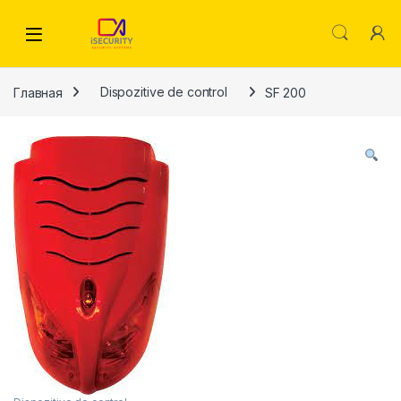
Skip to navigation
Skip to content
Главная
Dispozitive de control
SF 200