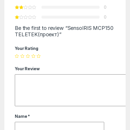
0
0
Be the first to review “SensoIRIS MCP150
TELETEK(проект)”
Your Rating
Your Review
Name
*