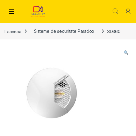
Skip to navigation
Skip to content
Главная
Sisteme de securitate Paradox
SD360