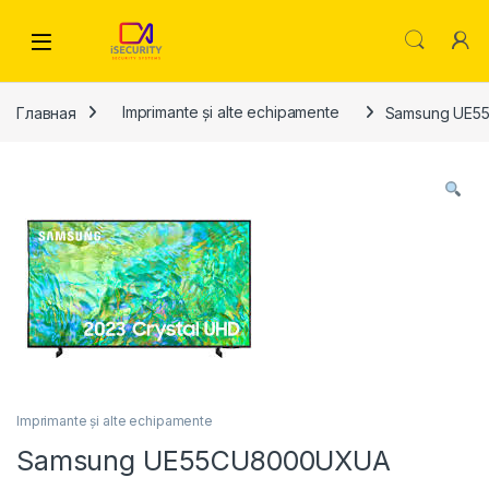
Skip to navigation
Skip to content
Главная
Imprimante și alte echipamente
Samsung UE5
Imprimante și alte echipamente
Samsung UE55CU8000UXUA