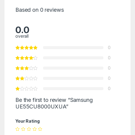
Based on 0 reviews
0.0
overall
0
0
0
0
0
Be the first to review “Samsung
UE55CU8000UXUA”
Your Rating