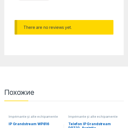
There are no reviews yet.
Похожие
Imprimante și alte echipamente
Imprimante și alte echipamente
IP Grandstream WP816
Telefon IP Grandstream
DP722, Argintiu