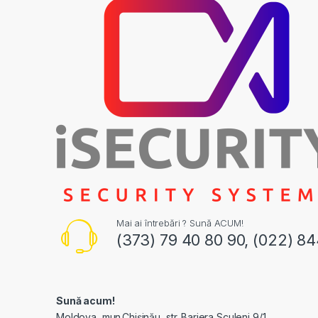
Mai ai întrebări ? Sună ACUM!
(373) 79 40 80 90, (022) 8
Sună acum!
Moldova, mun.Chișinău, str. Bariera Sculeni 9/1