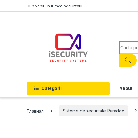
Skip to navigation
Skip to content
Bun venit, în lumea securitatii
Search f
Categorii
About
Главная
Sisteme de securitate Paradox