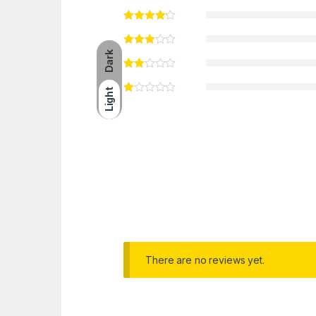
Dark
Light
There are no reviews yet.