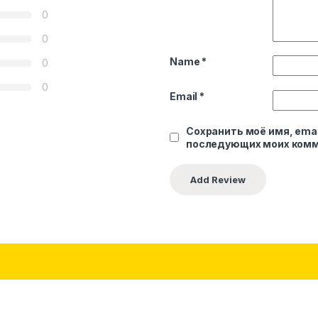
0
0
Name
*
0
0
Email
*
Сохранить моё имя, emai
последующих моих комм