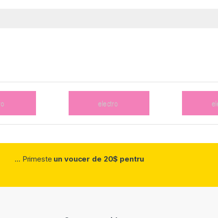
... Primeste
un voucer de 20$ pentru