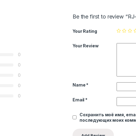
Be the first to review “R
Your Rating
Your Review
0
0
0
Name
*
0
0
Email
*
Сохранить моё имя, emai
последующих моих комм