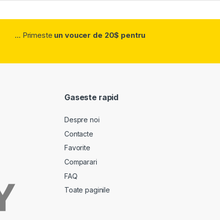
... Primeste
un voucer de 20$ pentru
Gaseste rapid
Despre noi
Contacte
Favorite
Comparari
FAQ
Toate paginile