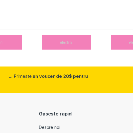
... Primeste
un voucer de 20$ pentru
Gaseste rapid
Despre noi