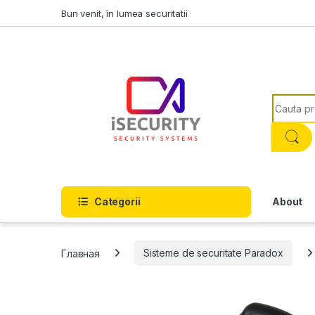
Skip to navigation
Skip to content
Bun venit, în lumea securitatii
Search f
Categorii
About
Главная
Sisteme de securitate Paradox