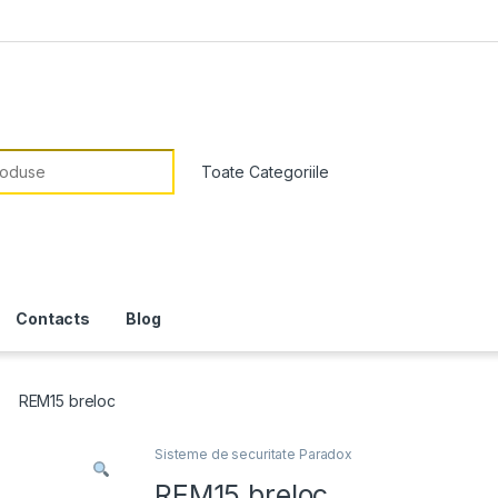
or:
Contacts
Blog
REM15 breloc
Sisteme de securitate Paradox
REM15 breloc