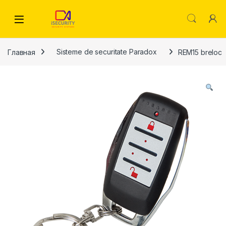
Skip to navigation
Skip to content
Главная
Sisteme de securitate Paradox
REM15 breloc