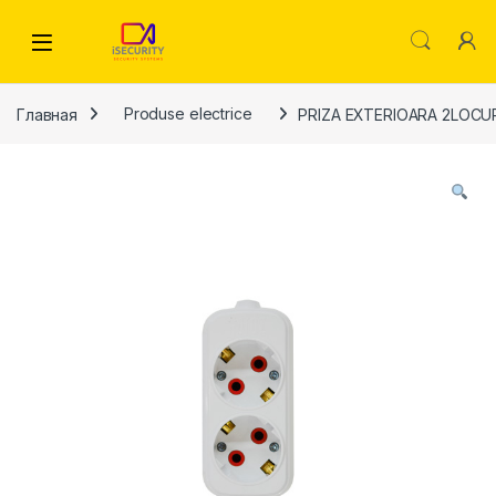
Skip to navigation
Skip to content
Главная
Produse electrice
PRIZA EXTERIOARA 2LOCU