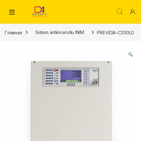
Skip to navigation
Skip to content
Главная
Sistem antiincendiu INIM
PREVIDIA-C200LG