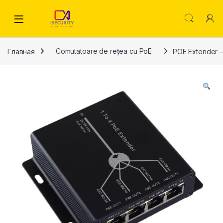
Skip to navigation
Skip to content
Главная
Comutatoare de rețea cu PoE
POE Extender – 