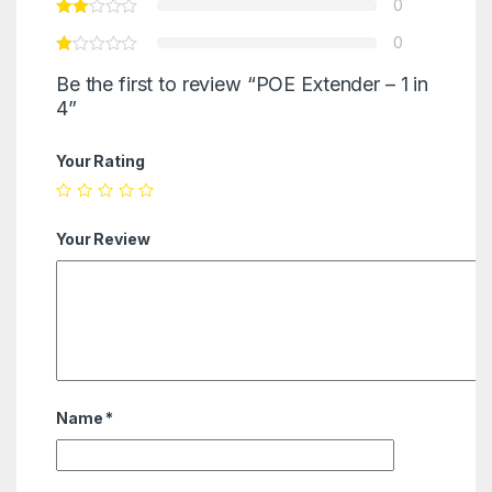
0
0
Be the first to review “POE Extender – 1 in
4”
Your Rating
Your Review
Name
*