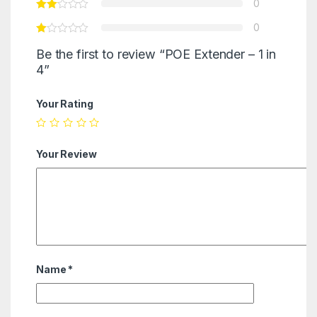
0
0
Be the first to review “POE Extender – 1 in
4”
Your Rating
Your Review
Name
*