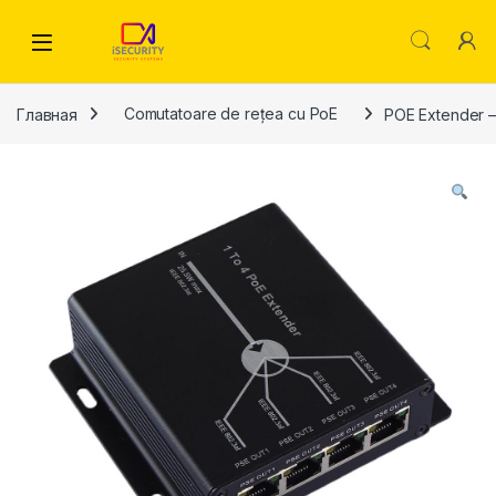
Skip to navigation
Skip to content
Главная
Comutatoare de rețea cu PoE
POE Extender – 