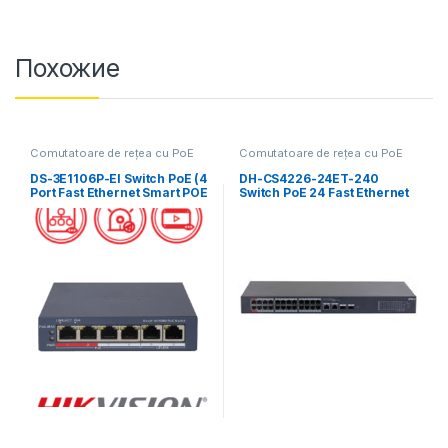
Похожие
Comutatoare de rețea cu PoE
Comutatoare de rețea cu PoE
DS-3E1106P-EI Switch PoE (4
DH-CS4226-24ET-240
Port Fast Ethernet Smart POE
Switch PoE 24 Fast Ethernet
Switch + 2 RJ45 port)