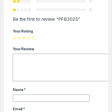
0
0
Be the first to review “PFB302S”
Your Rating
Your Review
Name
*
Email
*