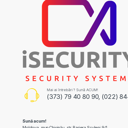
Mai ai întrebări ? Sună ACUM!
(373) 79 40 80 90, (022) 8
Sună acum!
Moldova, mun.Chișinău, str. Bariera Sculeni 9/1