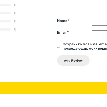
0
0
Name
*
0
0
Email
*
Сохранить моё имя, emai
последующих моих комм