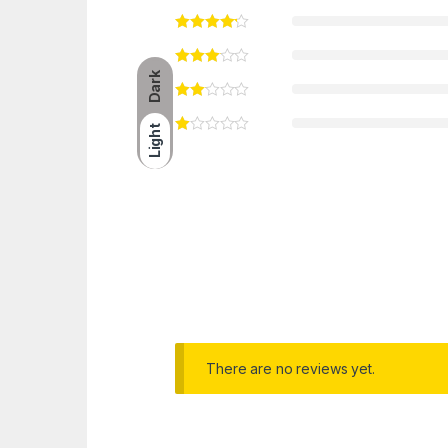
Dark
Light
There are no reviews yet.