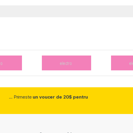
... Primeste
un voucer de 20$ pentru