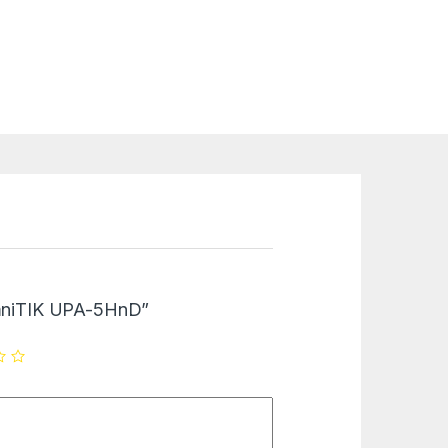
“OmniTIK UPA-5HnD”