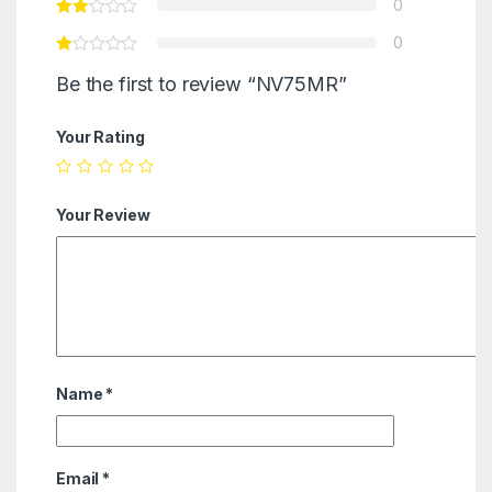
0
0
Be the first to review “NV75MR”
Your Rating
Your Review
Name
*
Email
*