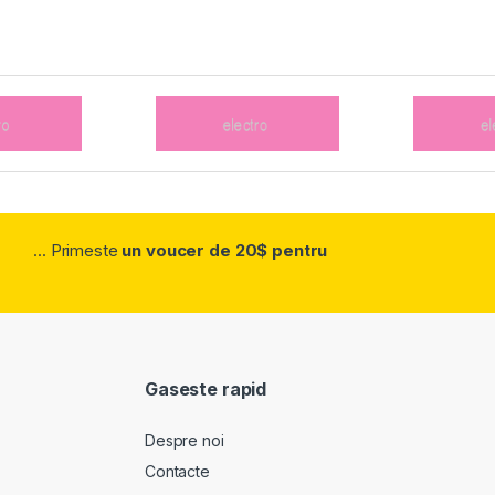
... Primeste
un voucer de 20$ pentru
Gaseste rapid
Despre noi
Contacte