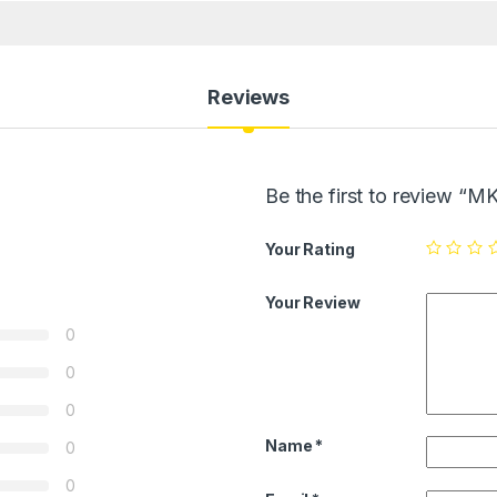
Reviews
Be the first to review “M
Your Rating
Your Review
0
0
0
Name
*
0
0