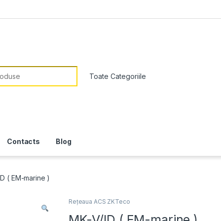
or:
Contacts
Blog
ID ( EM-marine )
Rețeaua ACS ZKTeco
MK-V/ID ( EM-marine )