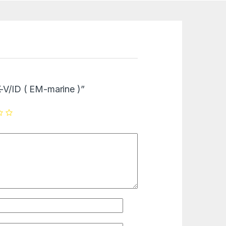
K-V/ID ( EM-marine )”