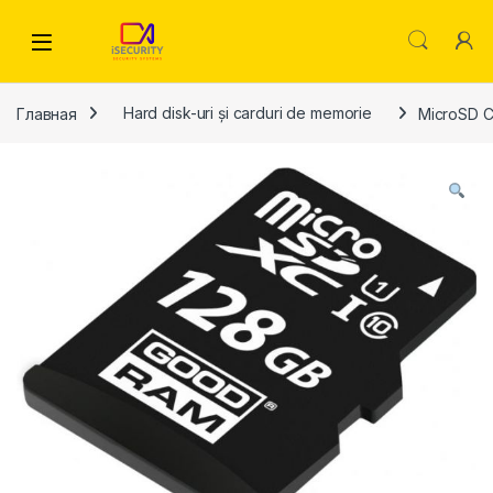
Skip to navigation
Skip to content
Главная
Hard disk-uri și carduri de memorie
MicroSD C