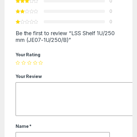
0
0
0
Be the first to review “LSS Shelf 1U/250
mm (JE07-1U/250/B)”
Your Rating
Your Review
Name
*