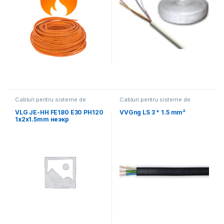
Cabluri pentru sisteme de
Cabluri pentru sisteme de
alarma de incendiu si securitate
alarma de incendiu si securitate
VLG JE-HH FE180 E30 PH120
VVGng LS 3 * 1.5 mm²
1x2x1.5mm неэкр