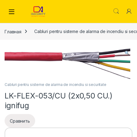
Skip to navigation
Skip to content
Главная
Cabluri pentru sisteme de alarma de incendiu si secu
Cabluri pentru sisteme de alarma de incendiu si securitate
LK-FLEX-053/CU (2х0,50 CU.)
ignifug
Сравнить