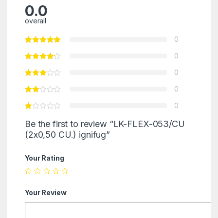
0.0
overall
0
0
0
0
0
Be the first to review “LK-FLEX-053/CU
(2х0,50 CU.) ignifug”
Your Rating
Your Review