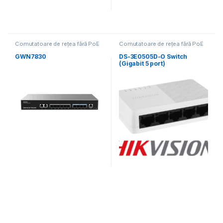
Comutatoare de rețea fără PoE
Comutatoare de rețea fără PoE
GWN7830
DS-3E0505D-O Switch
(Gigabit 5 port)