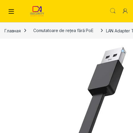
Skip to navigation
Skip to content
Главная
Comutatoare de rețea fără PoE
LAN Adapter 