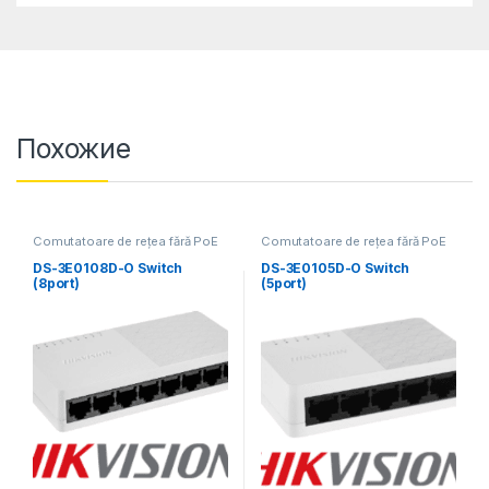
Похожие
Comutatoare de rețea fără PoE
Comutatoare de rețea fără PoE
DS-3E0108D-O Switch
DS-3E0105D-O Switch
(8port)
(5port)