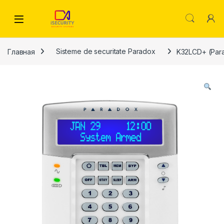
Skip to navigation
Skip to content
Главная
Sisteme de securitate Paradox
K32LCD+ (Par