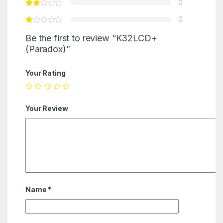
0
0
Be the first to review “K32LCD+
(Paradox)”
Your Rating
Your Review
Name
*