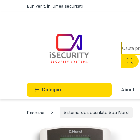
Skip to navigation
Skip to content
Bun venit, în lumea securitatii
Search f
Categorii
About
Главная
Sisteme de securitate Sea-Nord