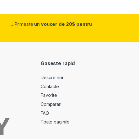
... Primeste
un voucer de 20$ pentru
Gaseste rapid
Despre noi
Contacte
Favorite
Comparari
FAQ
Toate paginile