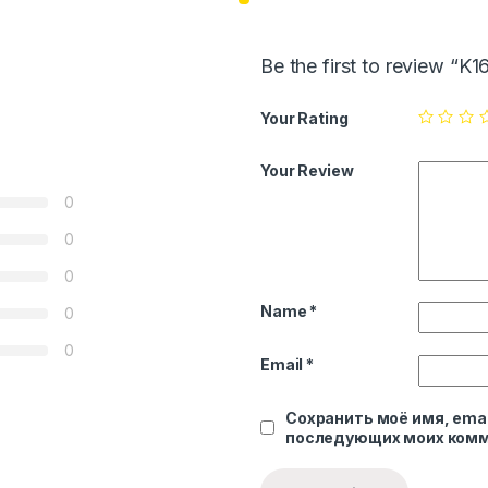
Be the first to review “K
Your Rating
Your Review
0
0
0
Name
*
0
0
Email
*
Сохранить моё имя, emai
последующих моих комм