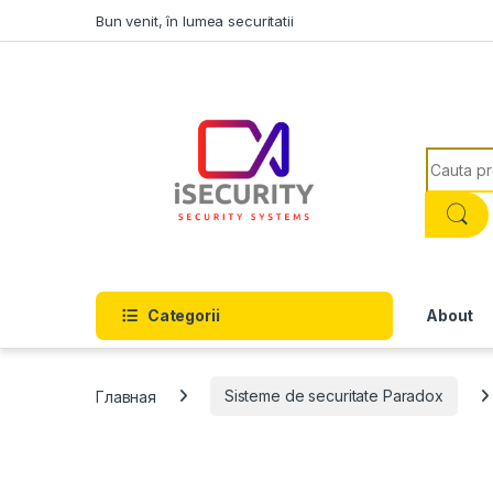
Skip to navigation
Skip to content
Bun venit, în lumea securitatii
Search f
Categorii
About
Главная
Sisteme de securitate Paradox