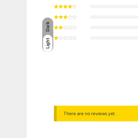
Dark
Light
There are no reviews yet.