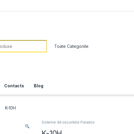
or:
Contacts
Blog
K-10H
Sisteme de securitate Paradox
K-10H