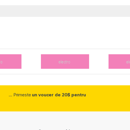
... Primeste
un voucer de 20$ pentru