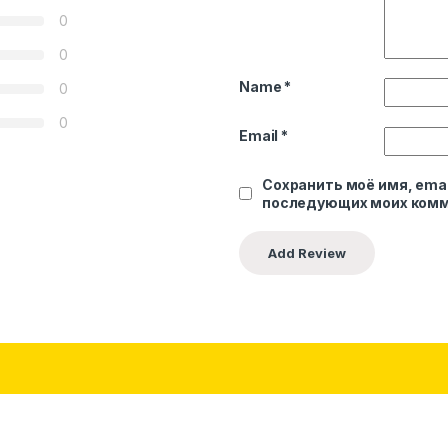
0
0
Name
*
0
0
Email
*
Сохранить моё имя, emai
последующих моих комм