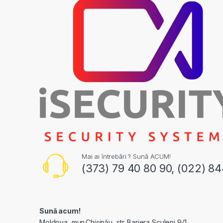
Mai ai întrebări ? Sună ACUM!
(373) 79 40 80 90, (022) 8
Sună acum!
Moldova, mun.Chișinău, str. Bariera Sculeni 9/1