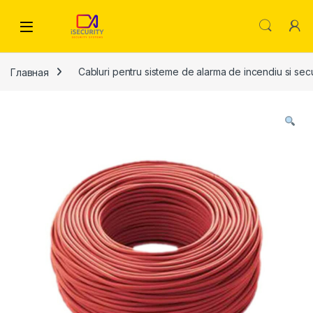
Skip to navigation
Skip to content
Главная
Cabluri pentru sisteme de alarma de incendiu si secu