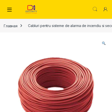
Skip to navigation
Skip to content
Главная
Cabluri pentru sisteme de alarma de incendiu si secu