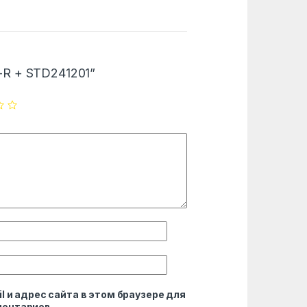
vy-R + STD241201”
l и адрес сайта в этом браузере для
ентариев.