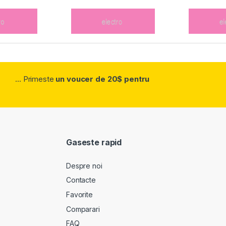
... Primeste
un voucer de 20$ pentru
Gaseste rapid
Despre noi
Contacte
Favorite
Comparari
FAQ