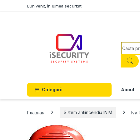
Skip to navigation
Skip to content
Bun venit, în lumea securitatii
Search f
Categorii
About
Главная
Sistem antiincendiu INIM
Ivy