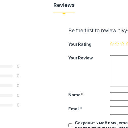
Reviews
Be the first to review “I
Your Rating
Your Review
0
0
0
Name
*
0
0
Email
*
Сохранить моё имя, emai
последующих моих комм