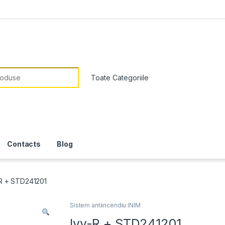
or:
Contacts
Blog
-R + STD241201
Sistem antiincendiu INIM
Ivy-R + STD241201