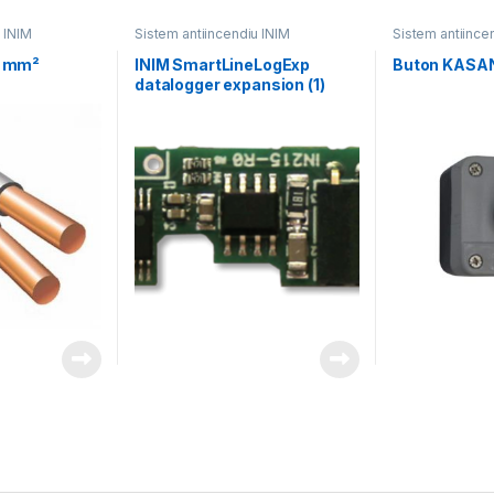
 INIM
Sistem antiincendiu INIM
Sistem antiince
5 mm²
INIM SmartLineLogExp
Buton KASA
datalogger expansion (1)