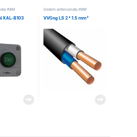
ndiu INIM
Sistem antiincendiu INIM
N XAL-B103
VVGng LS 2 * 1.5 mm²