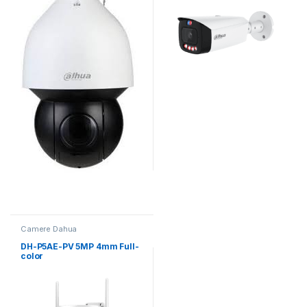
Camere Dahua
DH-P5AE-PV 5MP 4mm Full-
color