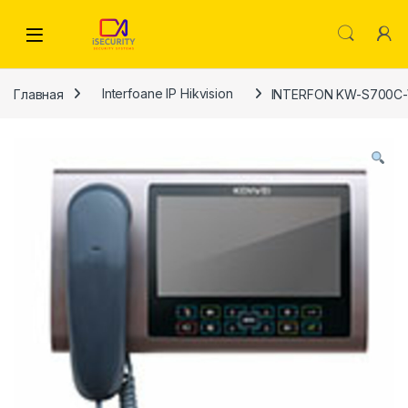
Skip to navigation
Skip to content
Главная
Interfoane IP Hikvision
INTERFON KW-S700C