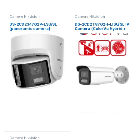
Camere Hikvision
Camere Hikvision
DS-2CD2347G2P-LSU/SL
DS-2CD2T87G2H-LISU/SL IP
(panoramic camera)
Camera (ColorVu Hybrid +
Acusense Bullet 8Mpx
2.8mm)
Camere Hikvision