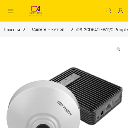
Skip to navigation
Skip to content
Главная
Camere Hikvision
iDS-2CD6412FWD/C People