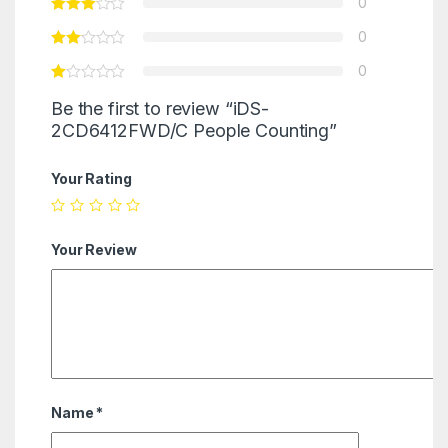
0
0
0
Be the first to review “iDS-
2CD6412FWD/C People Counting”
Your Rating
Your Review
Name
*