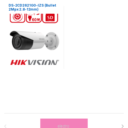
DS-2CD2621G0-IZS (Bullet
2Mpx 2.8-12mm)
Brands Carousel