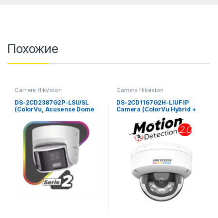
Похожие
Camere Hikvision
Camere Hikvision
DS-2CD2387G2P-LSU/SL
DS-2CD1167G2H-LIUF IP
(ColorVu, Acusense Dome
Camera (ColorVu Hybrid +
Panoramic 8Mpx 4mm)
Acusense Dome 6Mpx 4
mm)