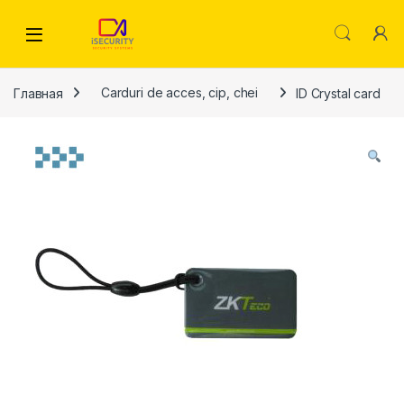
Skip to navigation
Skip to content
Главная
Carduri de acces, cip, chei
ID Crystal card