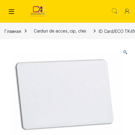
Skip to navigation
Skip to content
Главная
Carduri de acces, cip, chei
ID Card/ECO TK4