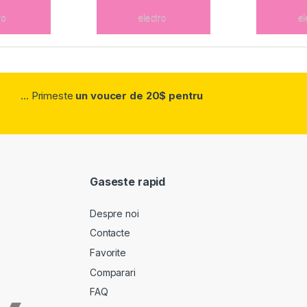
... Primeste
un voucer de 20$ pentru
Gaseste rapid
Despre noi
Contacte
Favorite
Comparari
FAQ