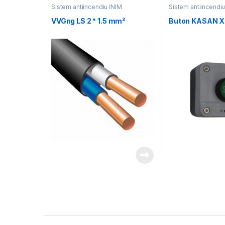
Sistem antiincendiu INIM
Sistem antiincendiu
VVGng LS 2 * 1.5 mm²
Buton KASAN X
Brands Carousel