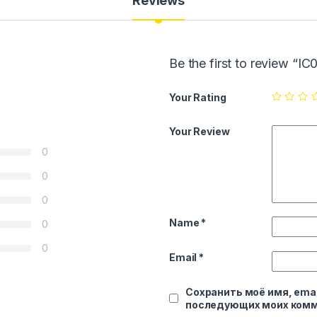
Reviews
Be the first to review “I
Your Rating
Your Review
0
0
0
Name
*
0
0
Email
*
Сохранить моё имя, emai
последующих моих комм