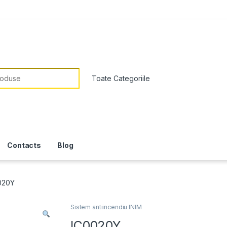
or:
Contacts
Blog
020Y
Sistem antiincendiu INIM
IC0020Y