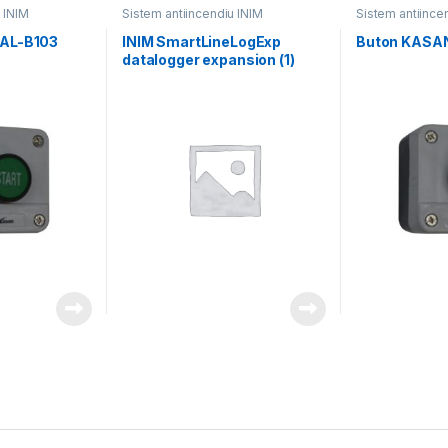
 INIM
Sistem antiincendiu INIM
Sistem antiince
AL-B103
INIM SmartLineLogExp
Buton KASA
datalogger expansion (1)