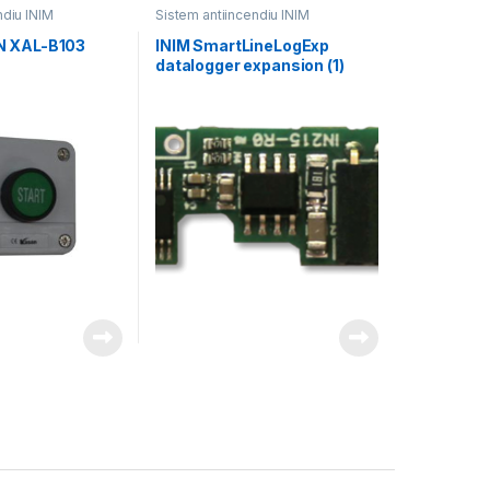
ndiu INIM
Sistem antiincendiu INIM
N XAL-B103
INIM SmartLineLogExp
datalogger expansion (1)