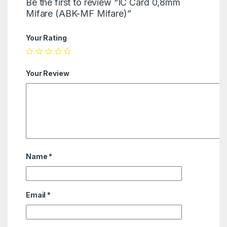
Be the first to review “IС Card 0,8mm
Mifare (ABK-MF Mifare)”
Your Rating
Your Review
Name
*
Email
*