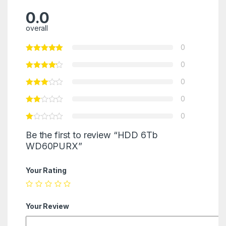
0.0
overall
0
0
0
0
0
Be the first to review “HDD 6Tb
WD60PURX”
Your Rating
Your Review