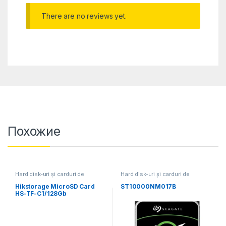
There are no reviews yet.
Похожие
Hard disk-uri și carduri de
Hard disk-uri și carduri de
memorie
memorie
Hikstorage MicroSD Card
ST10000NM017B
HS-TF-C1/128Gb