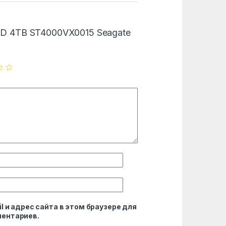
“HDD 4TB ST4000VX0015 Seagate
l и адрес сайта в этом браузере для
ентариев.