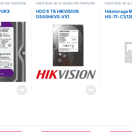
rduri de memorie
Hard disk-uri și carduri de memorie
Hard disk-uri și
PURX
HDD 6 TB HIKVISION
Hikstorage 
DS60HKVS-VX1
HS-TF-C1/12