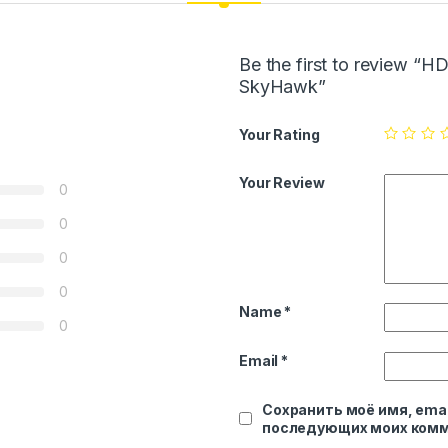
Be the first to review 
SkyHawk”
Your Rating
Your Review
0
0
0
0
Name
*
0
Email
*
Сохранить моё имя, emai
последующих моих комм