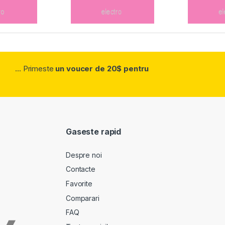
... Primeste
un voucer de 20$ pentru
Gaseste rapid
Despre noi
Contacte
Favorite
Comparari
FAQ