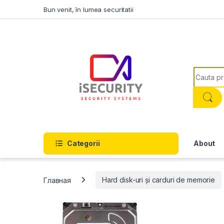
Skip to navigation
Skip to content
Bun venit, în lumea securitatii
Search f
Categorii
About
Главная
Hard disk-uri și carduri de memorie