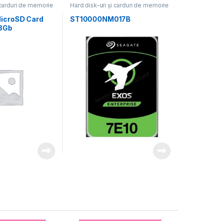
 carduri de memorie
Hard disk-uri și carduri de memorie
MicroSD Card
ST10000NM017B
8Gb