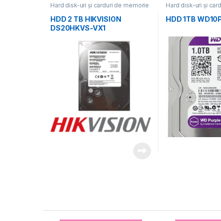
Hard disk-uri și carduri de memorie
Hard disk-uri și ca
HDD 2 TB HIKVISION
HDD 1TB WD10
DS20HKVS-VX1
Brands Carousel