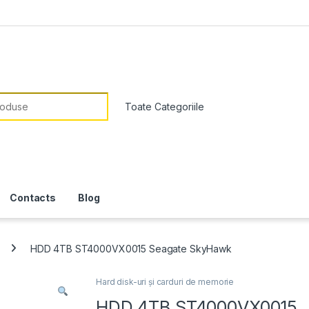
or:
Contacts
Blog
HDD 4TB ST4000VX0015 Seagate SkyHawk
Hard disk-uri și carduri de memorie
HDD 4TB ST4000VX0015