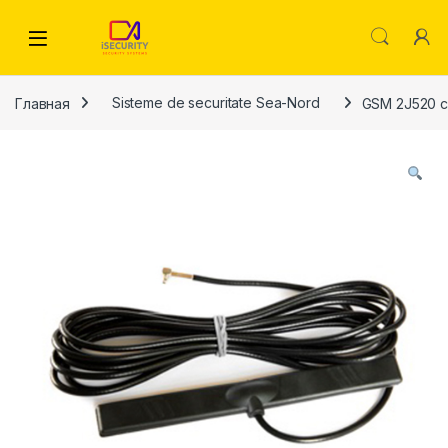
Skip to navigation
Skip to content
Главная
Sisteme de securitate Sea-Nord
GSM 2J520 c