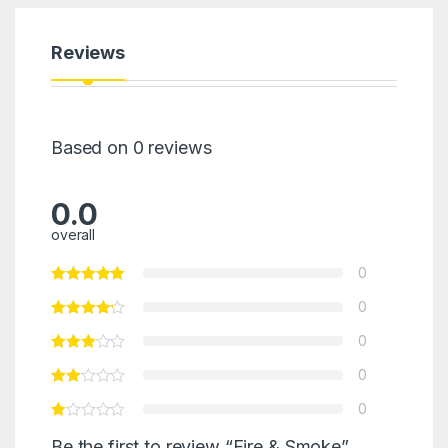
Reviews
Based on 0 reviews
0.0
overall
0
0
0
0
0
Be the first to review “Fire & Smoke”