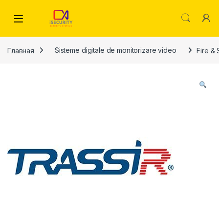
Skip to navigation
Skip to content
Главная
Sisteme digitale de monitorizare video
Fire &