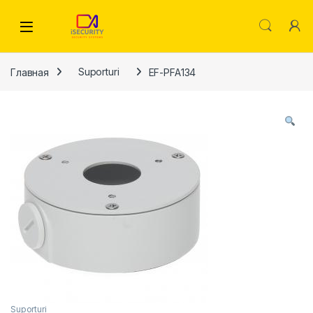
Skip to navigation
Skip to content
Главная
Suporturi
EF-PFA134
Suporturi