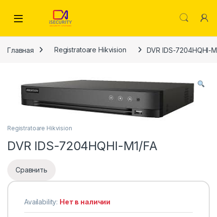
Skip to navigation
Skip to content
Главная
Registratoare Hikvision
DVR IDS-7204HQHI-M
Registratoare Hikvision
DVR IDS-7204HQHI-M1/FA
Сравнить
Availability:
Нет в наличии