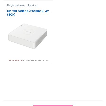
Registratoare Hikvision
HD TVI DVR DS-7108HQHI-K1
(8CH)
Brands Carousel