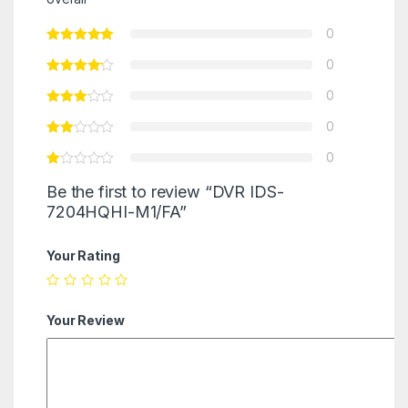
0
0
0
0
0
Be the first to review “DVR IDS-
7204HQHI-M1/FA”
Your Rating
Your Review