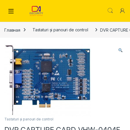
Skip to navigation
Skip to content
Главная
Tastaturi și panouri de control
DVR CAPTURE
Tastaturi și panouri de control
DVR CAPTURE CARD VHW-0404F