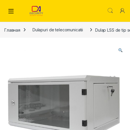
Skip to navigation
Skip to content
Главная
Dulapuri de telecomunicatii
Dulap LSS de tip 