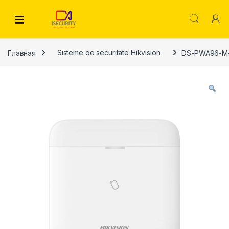
Skip to navigation
Skip to content
Главная
Sisteme de securitate Hikvision
DS-PWA96-M-