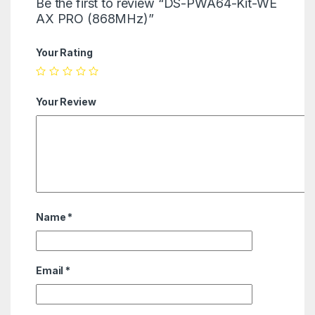
Be the first to review “DS-PWA64-Kit-WE
AX PRO (868MHz)”
Your Rating
Your Review
Name
*
Email
*