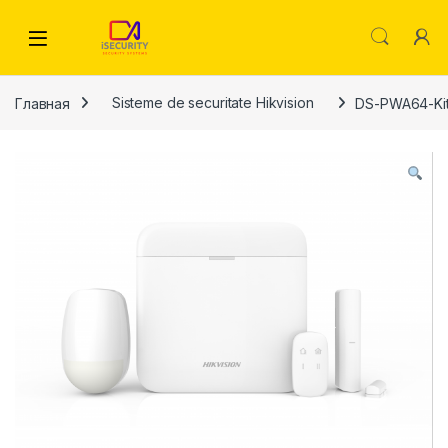
Skip to navigation
Skip to content
Главная
Sisteme de securitate Hikvision
DS-PWA64-Ki