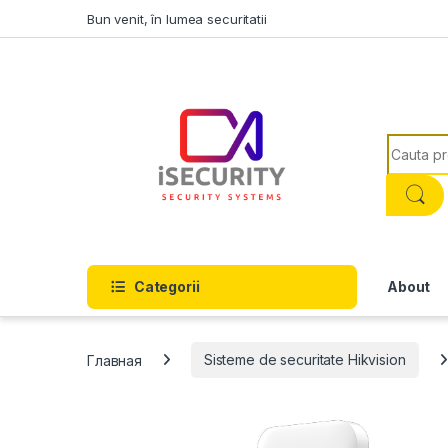
Skip to navigation
Skip to content
Bun venit, în lumea securitatii
Search f
Categorii
About
Главная
Sisteme de securitate Hikvision