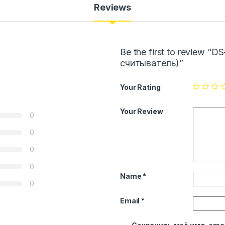
Reviews
Be the first to review 
считыватель)”
Your Rating
Your Review
0
0
0
0
Name
*
0
Email
*