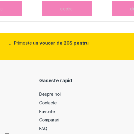
... Primeste
un voucer de 20$ pentru
Gaseste rapid
Despre noi
Contacte
Favorite
Comparari
FAQ