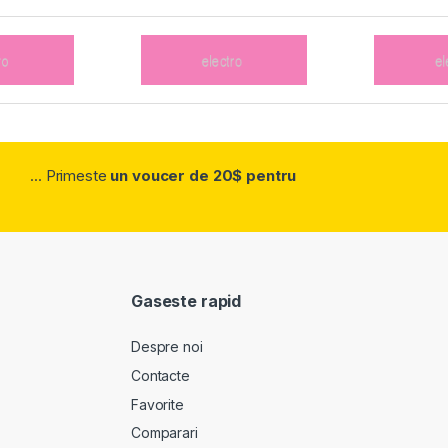
... Primeste
un voucer de 20$ pentru
Gaseste rapid
Despre noi
Contacte
Favorite
Comparari