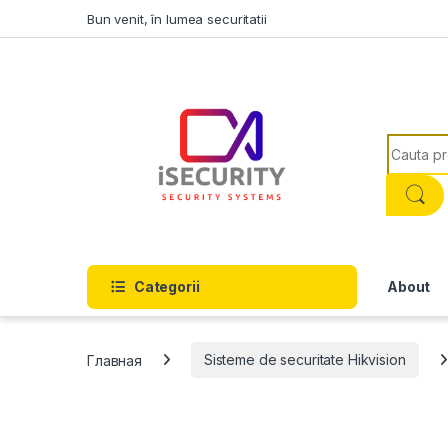
Skip to navigation
Skip to content
Bun venit, în lumea securitatii
Search f
Categorii
About
Главная
Sisteme de securitate Hikvision