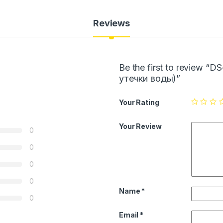
Reviews
Be the first to review 
утечки воды)”
Your Rating
Your Review
0
0
0
0
Name
*
0
Email
*