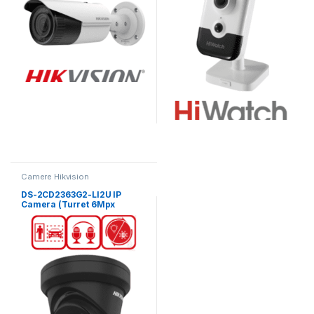
Camere Hikvision
DS-2CD2363G2-LI2U IP
Camera (Turret 6Mpx
2.8mm) BLACK