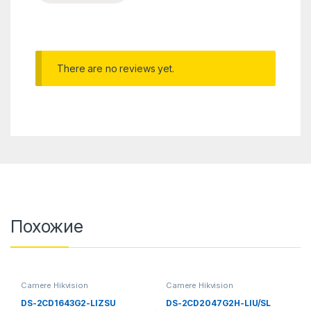
There are no reviews yet.
Похожие
Camere Hikvision
Camere Hikvision
DS-2CD1643G2-LIZSU
DS-2CD2047G2H-LIU/SL